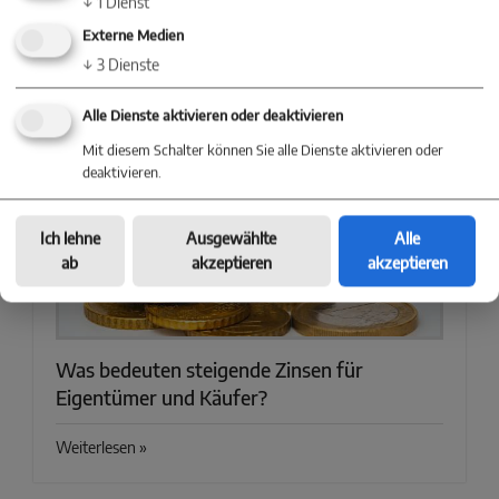
↓
1
Dienst
Finanzielle Schwierigkeiten durch steigende
Externe Medien
Nebenkosten?
↓
3
Dienste
Weiterlesen »
Alle Dienste aktivieren oder deaktivieren
Mit diesem Schalter können Sie alle Dienste aktivieren oder
deaktivieren.
Ich lehne
Ausgewählte
Alle
ab
akzeptieren
akzeptieren
Was bedeuten steigende Zinsen für
Eigentümer und Käufer?
Weiterlesen »