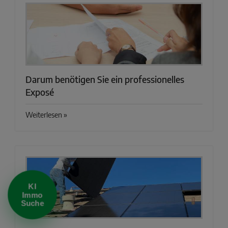
Darum benötigen Sie ein professionelles
Exposé
KI Immo Suche
Beschreiben Sie kurz, was Sie suchen.
Weiterlesen »
Beispiel: Haus in Villingen kaufen Umkreis 25km
KI
Immo
Suche