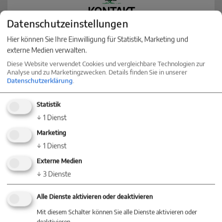
KONTAKT
Datenschutzeinstellungen
Nehmen Sie jetzt Kontakt mit einer
Hier können Sie Ihre Einwilligung für Statistik, Marketing und
Niederlassung in Ihrer Nähe auf
externe Medien verwalten.
Diese Website verwendet Cookies und vergleichbare Technologien zur
Analyse und zu Marketingzwecken. Details finden Sie in unserer
Datenschutzerklärung
.
Baum Immobilien
Statistik
Villingen-Schwenningen
↓
1
Dienst
Marketing
Villinger Straße 91
↓
1
Dienst
78054 Villingen-Schwenningen
+49 (0) 77 20 - 85 83 90
Externe Medien
↓
3
Dienste
+49 (0) 7720 / 85 83 822
info@baum-immobilien.de
Alle Dienste aktivieren oder deaktivieren
Mit diesem Schalter können Sie alle Dienste aktivieren oder
Baum Immobilien
deaktivieren.