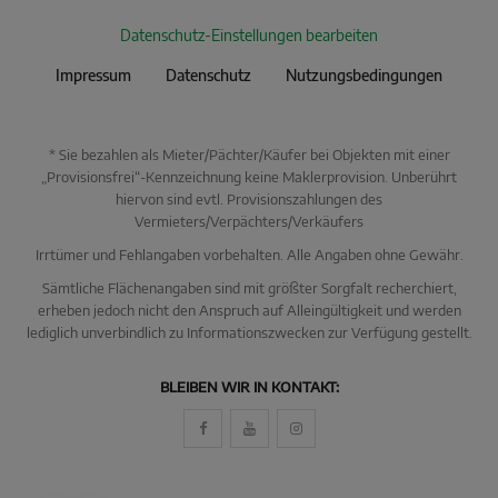
Datenschutz-Einstellungen bearbeiten
Impressum
Datenschutz
Nutzungsbedingungen
* Sie bezahlen als Mieter/Pächter/Käufer bei Objekten mit einer
„Provisionsfrei“-Kennzeichnung keine Maklerprovision. Unberührt
hiervon sind evtl. Provisionszahlungen des
Vermieters/Verpächters/Verkäufers
Irrtümer und Fehlangaben vorbehalten. Alle Angaben ohne Gewähr.
Sämtliche Flächenangaben sind mit größter Sorgfalt recherchiert,
erheben jedoch nicht den Anspruch auf Alleingültigkeit und werden
lediglich unverbindlich zu Informationszwecken zur Verfügung gestellt.
KI Immo Suche
BLEIBEN WIR IN KONTAKT:
Beschreiben Sie kurz, was Sie suchen.
Beispiel: Haus in Villingen kaufen Umkreis 25km