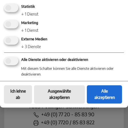
Statistik
↓
1
Dienst
Marketing
KONTAKT
↓
1
Dienst
Nehmen Sie jetzt Kontakt mit einer
Externe Medien
Niederlassung in Ihrer Nähe auf
↓
3
Dienste
Alle Dienste aktivieren oder deaktivieren
Mit diesem Schalter können Sie alle Dienste aktivieren oder
deaktivieren.
Baum Immobilien
Villingen-Schwenningen
Ich lehne
Ausgewählte
Alle
ab
akzeptieren
akzeptieren
Villinger Straße 91
78054 Villingen-Schwenningen
+49 (0) 77 20 - 85 83 90
+49 (0) 7720 / 85 83 822