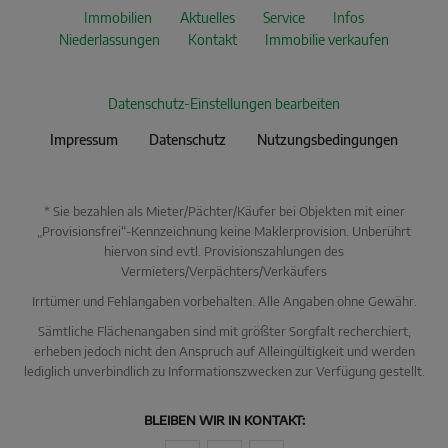
Immobilien
Aktuelles
Service
Infos
Niederlassungen
Kontakt
Immobilie verkaufen
Datenschutz-Einstellungen bearbeiten
Impressum
Datenschutz
Nutzungsbedingungen
* Sie bezahlen als Mieter/Pächter/Käufer bei Objekten mit einer
„Provisionsfrei“-Kennzeichnung keine Maklerprovision. Unberührt
hiervon sind evtl. Provisionszahlungen des
Vermieters/Verpächters/Verkäufers
Irrtümer und Fehlangaben vorbehalten. Alle Angaben ohne Gewähr.
Sämtliche Flächenangaben sind mit größter Sorgfalt recherchiert,
erheben jedoch nicht den Anspruch auf Alleingültigkeit und werden
lediglich unverbindlich zu Informationszwecken zur Verfügung gestellt.
KI Immo Suche
BLEIBEN WIR IN KONTAKT:
Beschreiben Sie kurz, was Sie suchen.
Beispiel: Haus in Villingen kaufen Umkreis 25km