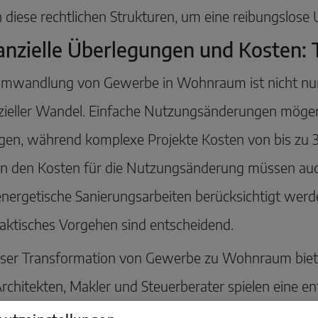
 diese rechtlichen Strukturen, um eine reibungslos
anzielle Überlegungen und Kosten: 
mwandlung von Gewerbe in Wohnraum ist nicht nur e
nzieller Wandel. Einfache Nutzungsänderungen möge
gen, während komplexe Projekte Kosten von bis zu 
n den Kosten für die Nutzungsänderung müssen auc
nergetische Sanierungsarbeiten berücksichtigt werden
aktisches Vorgehen sind entscheidend.
eser Transformation von Gewerbe zu Wohnraum bieten
rchitekten, Makler und Steuerberater spielen eine e
oordinieren und eine reibungslose sowie gesetzesk