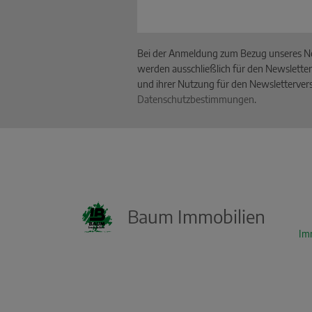
Bei der Anmeldung zum Bezug unseres Ne
werden ausschließlich für den Newsletter
und ihrer Nutzung für den Newslettervers
Datenschutzbestimmungen
.
Baum Immobilien
KI Immo Suche
Im
Beschreiben Sie kurz, was Sie suchen.
Beispiel: Haus in Villingen kaufen Umkreis
25km