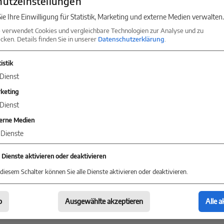
utzeinstellungen
ie Ihre Einwilligung für Statistik, Marketing und externe Medien verwalten.
 erfahrenes Team ist immer auf dem neuesten Stand
 verwendet Cookies und vergleichbare Technologien zur Analyse und zu
eraten Sie gerne bei der Suche nach einer passenden
ken. Details finden Sie in unserer
Datenschutzerklärung
.
Verkauf oder Umnutzung Ihrer bestehenden Immobil
istik
Dienst
keting
Dienst
erne Medien
Dienste
e Dienste aktivieren oder deaktivieren
diesem Schalter können Sie alle Dienste aktivieren oder deaktivieren.
KONTAKT
b
Ausgewählte akzeptieren
Alle a
Sie jetzt Kontakt mit einer Niederlassung in Ihrer 