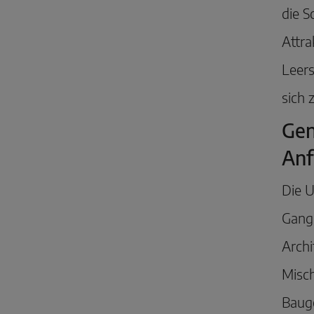
die 
Attra
Leer
sich 
Gen
Anf
Die 
Gang.
Archi
Misch
Bauge