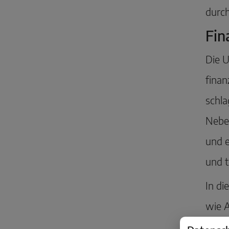
durch
Fin
Die U
fina
schla
Nebe
und e
und t
In di
wie A
zu k