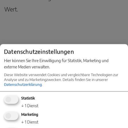
Wert.
Datenschutzeinstellungen
Hier können Sie Ihre Einwilligung für Statistik, Marketing und
externe Medien verwalten.
Diese Website verwendet Cookies und vergleichbare Technologien zur
Analyse und zu Marketingzwecken. Details finden Sie in unserer
KONTAKT
Datenschutzerklärung
.
Nehmen Sie jetzt Kontakt mit einer
Statistik
Niederlassung in Ihrer Nähe auf
↓
1
Dienst
Marketing
↓
1
Dienst