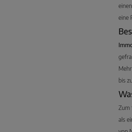
einen
eine 
Bes
Immo
gefra
Mehrk
bis z
Was
Zum f
als e
von N