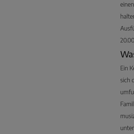
einen
halt
Ausfü
20.0
Was
Ein K
sich 
umfun
Fami
musiz
unte