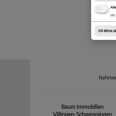
entst
All
Mit 
Ich lehne a
Nehmen 
Baum Immobilien
Villingen-Schwenningen