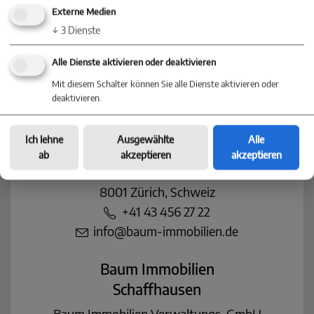
Rottweil
Externe Medien
Hyeres-Straße 22
↓
3
Dienste
78628 Rottweil
Alle Dienste aktivieren oder deaktivieren
+49 (0) 741 - 32075860
Mit diesem Schalter können Sie alle Dienste aktivieren oder
info@baum-immobilien.de
deaktivieren.
Baum Immobilien
Ich lehne
Ausgewählte
Alle
Zürich
ab
akzeptieren
akzeptieren
Bahnhofstrasse 10
8001 Zürich, Schweiz
+41 43 456 27 22
info@baum-immobilien.de
Baum Immobilien
Schaffhausen
Baum Immobilien Verwaltungs-GmbH