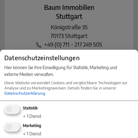
Baum Immobilien
Stuttgart
Königstraße 35
70173 Stuttgart
+49 (0) 711 - 217 249 505
stuttgart@baum-immobilien.de
Datenschutzeinstellungen
Hier können Sie Ihre Einwilligung für Statistik, Marketing und
Baum Immobilien
externe Medien verwalten.
Freiburg
Diese Website verwendet Cookies und vergleichbare Technologien zur
Analyse und zu Marketingzwecken. Details finden Sie in unserer
Kaiser-Joseph-Str. 254
Datenschutzerklärung
.
79098 Freiburg
+49 (0) 761 - 55 72 49 04
Statistik
freiburg@baum-immobilien.de
↓
1
Dienst
Marketing
Baum Immobilien
↓
1
Dienst