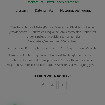
Datenschutz-Einstellungen bearbeiten
Impressum
Datenschutz
Nutzungsbedingungen
* Sie bezahlen als Mieter/Pächter/Käufer bei Objekten mit einer
„Provisionsfrei“-Kennzeichnung keine Maklerprovision. Unberührt
hiervon sind evtl. Provisionszahlungen des
Vermieters/Verpächters/Verkäufers
Irrtümer und Fehlangaben vorbehalten. Alle Angaben ohne Gewähr.
Sämtliche Flächenangaben sind mit größter Sorgfalt recherchiert,
erheben jedoch nicht den Anspruch auf Alleingültigkeit und werden
lediglich unverbindlich zu Informationszwecken zur Verfügung gestellt.
KI Immo Suche
BLEIBEN WIR IN KONTAKT:
Beschreiben Sie kurz, was Sie suchen.
Beispiel: Haus in Villingen kaufen Umkreis 25km