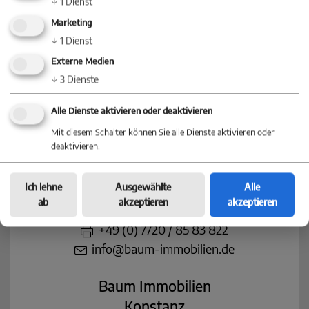
↓
1
Dienst
Marketing
Nehmen Sie jetzt Kontakt mit einer
↓
1
Dienst
Niederlassung in Ihrer Nähe auf
Externe Medien
↓
3
Dienste
Alle Dienste aktivieren oder deaktivieren
Baum Immobilien
Mit diesem Schalter können Sie alle Dienste aktivieren oder
Villingen-Schwenningen
deaktivieren.
Villinger Straße 91
Ich lehne
Ausgewählte
Alle
78054 Villingen-Schwenningen
ab
akzeptieren
akzeptieren
+49 (0) 77 20 - 85 83 90
+49 (0) 7720 / 85 83 822
info@baum-immobilien.de
Baum Immobilien
Konstanz