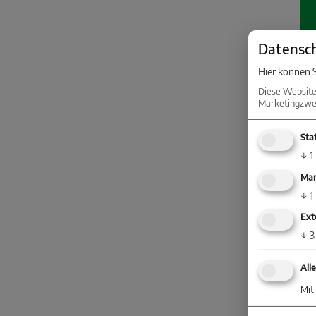
Datensch
Hier können S
Diese Website
Marketingzwec
Stat
↓
1
Mar
↓
1
Ext
↓
3
All
Mit 