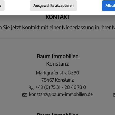
b
Ausgewählte akzeptieren
Alle a
KONTAKT
Sie jetzt Kontakt mit einer Niederlassung in Ihrer 
Baum Immobilien
Konstanz
Markgrafenstraße 30
78467 Konstanz
+49 (0) 75 31 - 28 46 78 0
konstanz@baum-immobilien.de