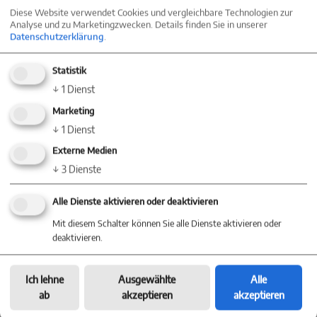
Diese Website verwendet Cookies und vergleichbare Technologien zur
wird, nicht vor, bieten Sie an, diese
Analyse und zu Marketingzwecken. Details finden Sie in unserer
Datenschutzerklärung
.
nachzureichen.
Statistik
7. Zu guter Letzt
↓
1
Dienst
Wer eine Immobilie kaufen möchte, kauft damit
Marketing
↓
1
Dienst
in den meisten Fällen sein neues Zuhause.
Externe Medien
Lassen Sie Ihren Besuchern darum nach der
↓
3
Dienste
Besichtigung Zeit, sich umzusehen. Bleiben Sie
Alle Dienste aktivieren oder deaktivieren
für Fragen in der Nähe, aber lassen Sie Ihren
Mit diesem Schalter können Sie alle Dienste aktivieren oder
deaktivieren.
Interessenten etwas Freiraum.
Machen Sie dann
bei der Verabschiedung eine Deadline für die
Ich lehne
Ausgewählte
Alle
ab
akzeptieren
akzeptieren
Bedenkzeit aus.