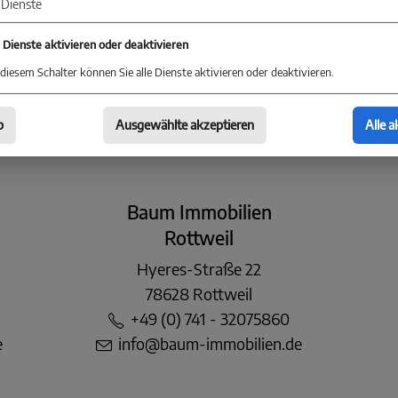
Baum Immobilien
Dienste
Konstanz
e Dienste aktivieren oder deaktivieren
Markgrafenstraße 30
diesem Schalter können Sie alle Dienste aktivieren oder deaktivieren.
78467 Konstanz
+49 (0) 75 31 - 28 46 78 0
b
Ausgewählte akzeptieren
Alle a
konstanz@baum-immobilien.de
Baum Immobilien
Rottweil
Hyeres-Straße 22
78628 Rottweil
+49 (0) 741 - 32075860
e
info@baum-immobilien.de