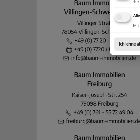
Baum Immobilien
↓
3
Villingen-Schwenningen
All
Villinger Straße 91
Mit 
78054 Villingen-Schwenningen
+49 (0) 77 20 - 85 83 90
Ich lehne a
+49 (0) 7720 / 85 83 822
info@baum-immobilien.de
Baum Immobilien
Freiburg
Kaiser-Joseph-Str. 254
79098 Freiburg
+49 (0) 761 - 55 72 49 04
freiburg@baum-immobilien.d
Baum Immobilien