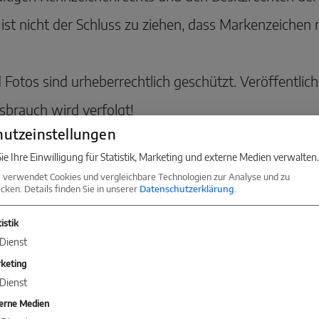
st nicht der Schluss zu ziehen, dass Markenzeichen 
d Fotos sind urheberrechtlich geschützt. Veröffentl
sbrauch wird verfolgt!
utzeinstellungen
ie Ihre Einwilligung für Statistik, Marketing und externe Medien verwalten.
 verwendet Cookies und vergleichbare Technologien zur Analyse und zu
ken. Details finden Sie in unserer
Datenschutzerklärung
.
KONTAKT
istik
Dienst
Sie jetzt Kontakt mit einer Niederlassung in Ihrer 
keting
Dienst
erne Medien