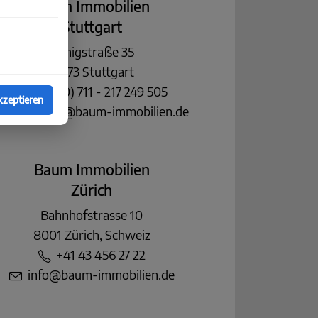
Baum Immobilien
Stuttgart
Königstraße 35
70173 Stuttgart
+49 (0) 711 - 217 249 505
kzeptieren
stuttgart@baum-immobilien.de
Baum Immobilien
Zürich
Bahnhofstrasse 10
8001 Zürich, Schweiz
+41 43 456 27 22
info@baum-immobilien.de