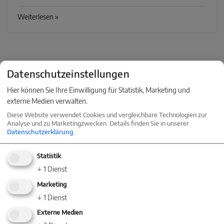
Weiterlesen »
Datenschutzeinstellungen
Hier können Sie Ihre Einwilligung für Statistik, Marketing und
externe Medien verwalten.
KONTAKT
Diese Website verwendet Cookies und vergleichbare Technologien zur
Analyse und zu Marketingzwecken. Details finden Sie in unserer
Nehmen Sie jetzt Kontakt mit einer
Datenschutzerklärung
.
Niederlassung in Ihrer Nähe auf
Statistik
↓
1
Dienst
Marketing
↓
1
Dienst
Baum Immobilien
Externe Medien
Villingen-Schwenningen