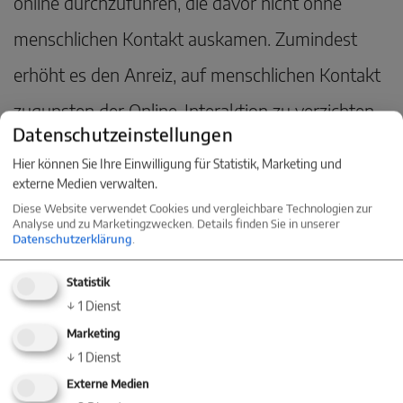
online durchzuführen, die davor nicht ohne
menschlichen Kontakt auskamen. Zumindest
erhöht es den Anreiz, auf menschlichen Kontakt
zugunsten der Online-Interaktion zu verzichten.
Datenschutzeinstellungen
Insofern könnte das
Coronavirus als
Hier können Sie Ihre Einwilligung für Statistik, Marketing und
Digitalisierungsbeschleuniger
wirken und
externe Medien verwalten.
Diese Website verwendet Cookies und vergleichbare Technologien zur
auch an den Immobilienmärkten Prozesse
Analyse und zu Marketingzwecken. Details finden Sie in unserer
Datenschutzerklärung
.
geradezu „vorspulen“, die bislang langsam
Statistik
abliefen. Hierzu zählt zum Beispiel die
↓
1
Dienst
Umsatzverschiebung vom stationären zum
Marketing
↓
1
Dienst
digitalen Einzelhandel. Schneller als bislang zu
Externe Medien
erwarten war, könnte der Flächenbedarf