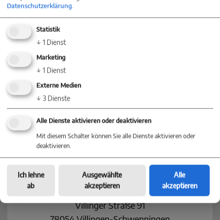
Datenschutzerklärung
.
Statistik
↓
1
Dienst
Marketing
↓
1
Dienst
KONTAKT
Externe Medien
↓
3
Dienste
Nehmen Sie jetzt Kontakt mit einer
Niederlassung in Ihrer Nähe auf
Alle Dienste aktivieren oder deaktivieren
Mit diesem Schalter können Sie alle Dienste aktivieren oder
deaktivieren.
Baum Immobilien
Ich lehne
Ausgewählte
Alle
ab
akzeptieren
akzeptieren
Villingen-Schwenningen
Villinger Straße 91
78054 Villingen-Schwenningen