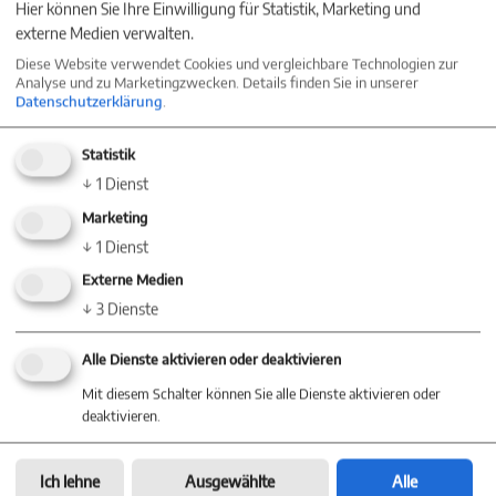
Hier können Sie Ihre Einwilligung für Statistik, Marketing und
externe Medien verwalten.
Diese Website verwendet Cookies und vergleichbare Technologien zur
Baum Immobilien
Analyse und zu Marketingzwecken. Details finden Sie in unserer
Villingen-Schwenningen
Datenschutzerklärung
.
Villinger Straße 91
Statistik
78054 Villingen-Schwenningen
↓
1
Dienst
+49 (0) 77 20 - 85 83 90
Marketing
+49 (0) 7720 / 85 83 822
↓
1
Dienst
info@baum-immobilien.de
Externe Medien
↓
3
Dienste
Baum Immobilien
Konstanz
Alle Dienste aktivieren oder deaktivieren
Markgrafenstraße 30
Mit diesem Schalter können Sie alle Dienste aktivieren oder
deaktivieren.
78467 Konstanz
+49 (0) 75 31 - 28 46 78 0
Ich lehne
Ausgewählte
Alle
konstanz@baum-immobilien.de