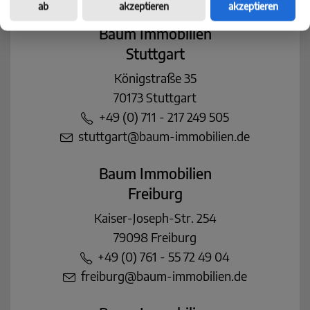
ab
akzeptieren
akzeptieren
Baum Immobilien
Stuttgart
Königstraße 35
70173 Stuttgart
+49 (0) 711 - 217 249 505
stuttgart@baum-immobilien.de
Baum Immobilien
Freiburg
Kaiser-Joseph-Str. 254
79098 Freiburg
+49 (0) 761 - 55 72 49 04
freiburg@baum-immobilien.de