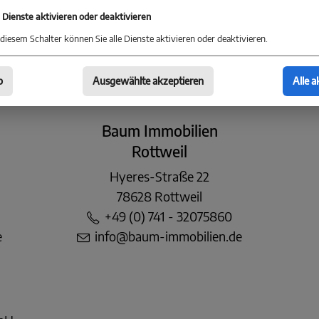
Markgrafenstraße 30
e Dienste aktivieren oder deaktivieren
78467 Konstanz
diesem Schalter können Sie alle Dienste aktivieren oder deaktivieren.
+49 (0) 75 31 - 28 46 78 0
konstanz@baum-immobilien.de
b
Ausgewählte akzeptieren
Alle a
Baum Immobilien
Rottweil
Hyeres-Straße 22
78628 Rottweil
+49 (0) 741 - 32075860
e
info@baum-immobilien.de