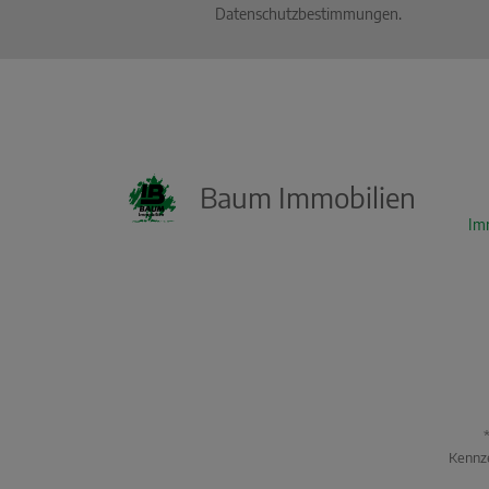
Datenschutzbestimmungen
.
Baum Immobilien
KI Immo Suche
Im
Beschreiben Sie kurz, was Sie suchen.
Beispiel: Haus in Villingen kaufen Umkreis
25km
Kennze