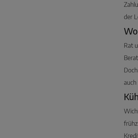
Zahlu
der 
Wo 
Rat u
Berat
Doch 
auch 
Küh
Wicht
frühz
Kredi