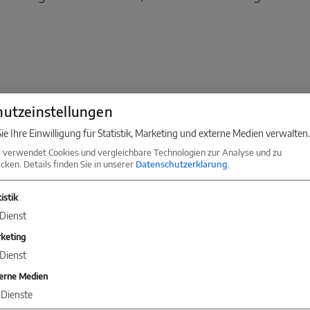
utzeinstellungen
ie Ihre Einwilligung für Statistik, Marketing und externe Medien verwalten.
 verwendet Cookies und vergleichbare Technologien zur Analyse und zu
ken. Details finden Sie in unserer
Datenschutzerklärung
.
KONTAKT
Sie jetzt Kontakt mit einer Niederlassung in Ihrer 
istik
Dienst
keting
Dienst
Baum Immobilien
erne Medien
Dienste
Konstanz