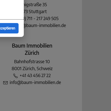
Königstraße 35
70173 Stuttgart
+49 (0) 711 - 217 249 505
stuttgart@baum-immobilien.de
kzeptieren
Baum Immobilien
Zürich
Bahnhofstrasse 10
8001 Zürich, Schweiz
+41 43 456 27 22
info@baum-immobilien.de