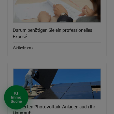
Darum benötigen Sie ein professionelles
Exposé
Weiterlesen »
KI Immo Suche
Beschreiben Sie kurz, was Sie suchen.
Beispiel: Haus in Villingen kaufen Umkreis 25km
KI
Immo
Suche
So werten Photovoltaik-Anlagen auch Ihr
Haus auf