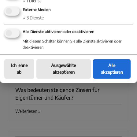
↓
1
Dienst
Nebenkosten?
Externe Medien
↓
3
Dienste
Weiterlesen »
Alle Dienste aktivieren oder deaktivieren
Mit diesem Schalter können Sie alle Dienste aktivieren oder
deaktivieren.
Ich lehne
Ausgewählte
Alle
ab
akzeptieren
akzeptieren
Was bedeuten steigende Zinsen für
Eigentümer und Käufer?
Weiterlesen »