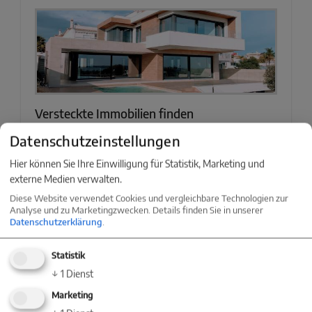
Versteckte Immobilien finden
Datenschutzeinstellungen
Weiterlesen »
Hier können Sie Ihre Einwilligung für Statistik, Marketing und
externe Medien verwalten.
Diese Website verwendet Cookies und vergleichbare Technologien zur
Analyse und zu Marketingzwecken. Details finden Sie in unserer
Datenschutzerklärung
.
Statistik
↓
1
Dienst
Marketing
Finanzielle Schwierigkeiten durch steigende