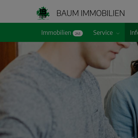
BAUM IMMOBILIEN
Immobilien
Service
In
243