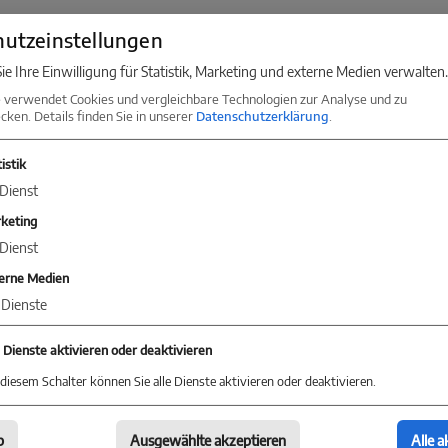
fe beim Wohnungsverkauf
utzeinstellungen
ie Ihre Einwilligung für Statistik, Marketing und externe Medien verwalten.
pfiehlt sich, einen
Immobilienexperten
mit dem Ver
 verwendet Cookies und vergleichbare Technologien zur Analyse und zu
 Sie jemanden, der sich rechtlich auskennt und Ihne
ken. Details finden Sie in unserer
Datenschutzerklärung
.
rs hilft. Denn wenn Sie einen passenden Kaufinteress
istik
Dienst
tümern schwerfallen stichhaltige Argumente gegen 
keting
Dienst
erne Medien
Dienste
e Dienste aktivieren oder deaktivieren
diesem Schalter können Sie alle Dienste aktivieren oder deaktivieren.
b
Ausgewählte akzeptieren
Alle a