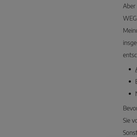
Aber 
WEG G
Meinu
insge
entsc
Bevor
Sie v
Sonst