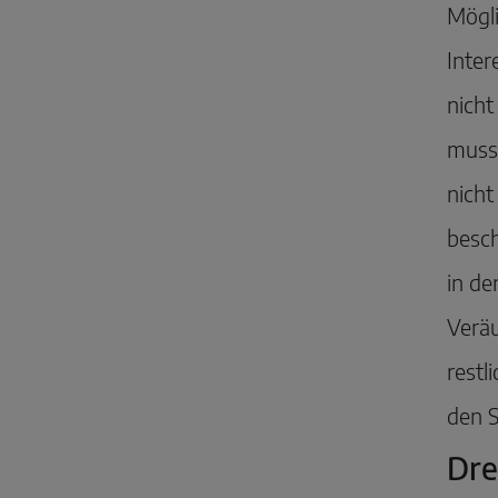
Mögli
Inter
nicht
muss
nicht
besch
in de
Veräu
restl
den S
Dre