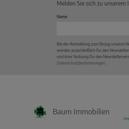
Melden Sie sich zu unserem 
Name
Bei der Anmeldung zum Bezug unseres Ne
werden ausschließlich für den Newsletter
und ihrer Nutzung für den Newslettervers
Datenschutzbestimmungen
.
Baum Immobilien
KI Immo Suche
Im
Beschreiben Sie kurz, was Sie suchen.
Beispiel: Haus in Villingen kaufen Umkreis
25km