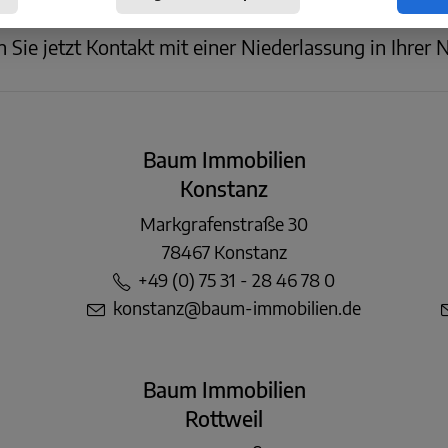
KONTAKT
Sie jetzt Kontakt mit einer Niederlassung in Ihrer 
Baum Immobilien
Konstanz
Markgrafenstraße 30
78467 Konstanz
+49 (0) 75 31 - 28 46 78 0
konstanz@baum-immobilien.de
Baum Immobilien
Rottweil