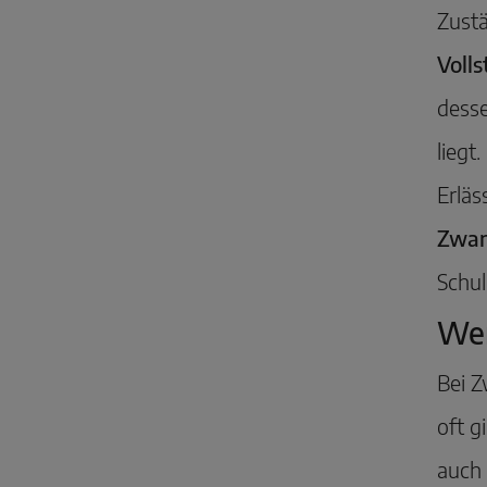
Zustä
Voll
desse
liegt
Erläs
Zwan
Schul
Wer
Bei 
oft g
auch