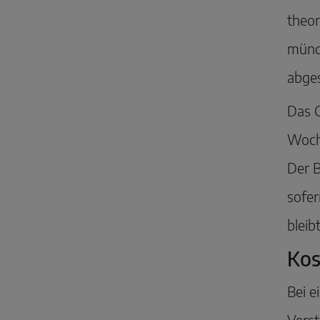
theor
mündl
abge
Das G
Woche
Der B
sofer
bleib
Kos
Bei e
Verst