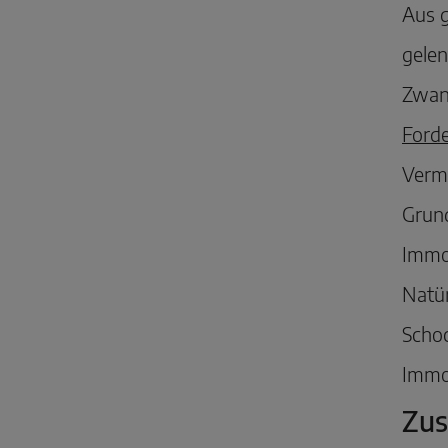
Aus g
gelen
Zwang
Ford
Verm
Grun
Immo
Natür
Schoc
Immob
Zus