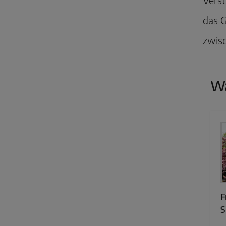
das G
zwisc
Wa
F
S