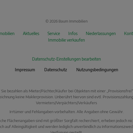
© 2026 Baum Immobilien
mobilien
Aktuelles
Service
Infos
Niederlassungen
Kont
Immobilie verkaufen
Datenschutz-Einstellungen bearbeiten
Impressum
Datenschutz
Nutzungsbedingungen
* Sie bezahlen als Mieter/Pächter/Käufer bei Objekten mit einer „Provisionsfrei“
ichnung keine Maklerprovision. Unberührt hiervon sind evtl. Provisionszahlun
Vermieters/Verpächters/Verkäufers
Irrtümer und Fehlangaben vorbehalten. Alle Angaben ohne Gewähr.
che Flächenangaben sind mit größter Sorgfalt recherchiert, erheben jedoch ni
ch auf Alleingültigkeit und werden lediglich unverbindlich zu Informationszwec
Verfügung gestellt.