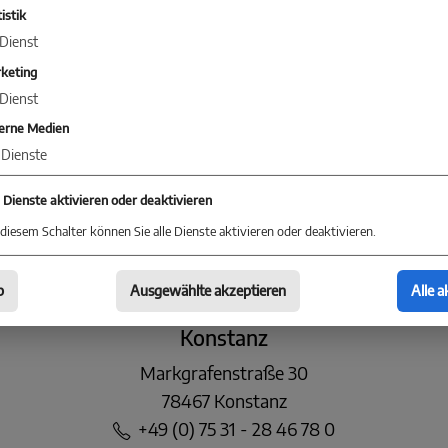
istik
Dienst
keting
Dienst
erne Medien
KONTAKT
Dienste
Sie jetzt Kontakt mit einer Niederlassung in Ihrer 
e Dienste aktivieren oder deaktivieren
diesem Schalter können Sie alle Dienste aktivieren oder deaktivieren.
b
Ausgewählte akzeptieren
Alle a
Baum Immobilien
Konstanz
Markgrafenstraße 30
78467 Konstanz
+49 (0) 75 31 - 28 46 78 0