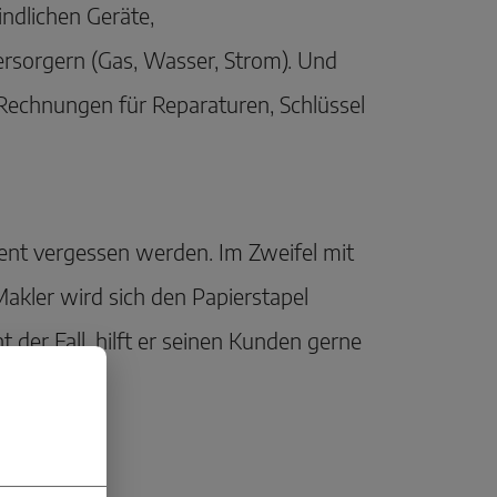
indlichen Geräte,
sorgern (Gas, Wasser, Strom). Und
Rechnungen für Reparaturen, Schlüssel
ment vergessen werden. Im Zweifel mit
akler wird sich den Papierstapel
 der Fall, hilft er seinen Kunden gerne