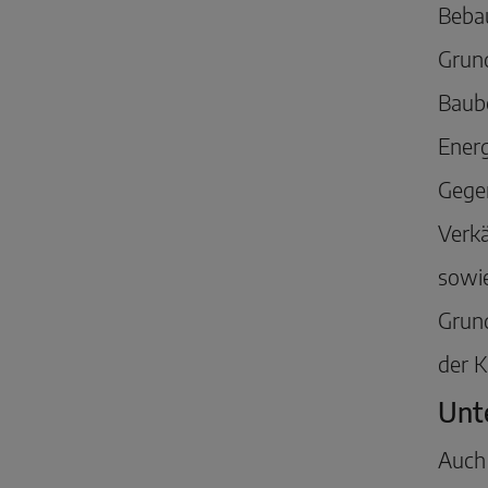
Bebau
Grun
Baub
Energ
Gegen
Verkä
sowie
Grund
der K
Unt
Auch 