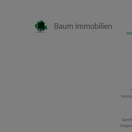
Baum Immobilien
KI Immo Suche
Im
Beschreiben Sie kurz, was Sie suchen.
Beispiel: Haus in Villingen kaufen Umkreis
25km
Kennze
Sämtli
Anspru