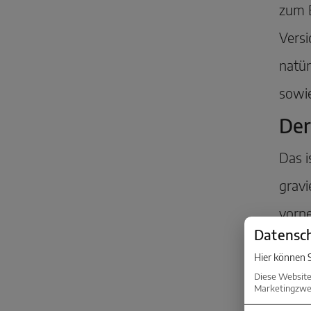
zum B
Vers
natür
sowie
Der
Das i
gravi
vorne
Datensch
dabei
Hier können S
Diese Website
Marketingzwec