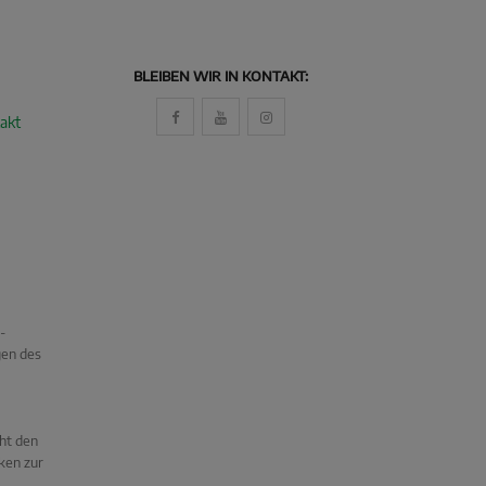
BLEIBEN WIR IN KONTAKT:
akt
-
gen des
cht den
ken zur