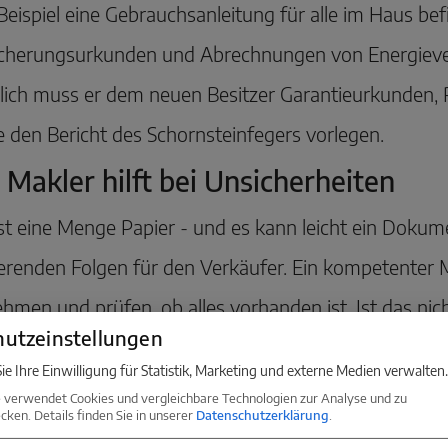
eispiel eine Gebrauchsanleitung für alle im Haus bef
icherungsurkunden und Abrechnungen von Energiever
lich muss er dem neuen Besitzer Garantieurkunden, 
 den Bericht des Schornsteinfegers vorlegen.
 Makler hilft bei Unsicherheiten
st eine Menge Papier - und es kann leicht ein Doku
erenden Folgen für den Verkäufer. Ein kompetenter M
hmen und prüfen, ob alles vorhanden ist. Ist das nicht
utzeinstellungen
, fehlende Dokumente zu beschaffen.
ie Ihre Einwilligung für Statistik, Marketing und externe Medien verwalten.
 verwendet Cookies und vergleichbare Technologien zur Analyse und zu
ken. Details finden Sie in unserer
Datenschutzerklärung
.