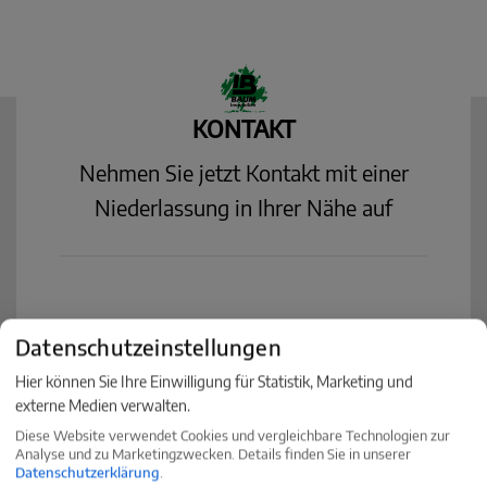
KONTAKT
Nehmen Sie jetzt Kontakt mit einer
Niederlassung in Ihrer Nähe auf
Baum Immobilien
Datenschutzeinstellungen
Villingen-Schwenningen
Hier können Sie Ihre Einwilligung für Statistik, Marketing und
Villinger Straße 91
externe Medien verwalten.
78054 Villingen-Schwenningen
Diese Website verwendet Cookies und vergleichbare Technologien zur
Analyse und zu Marketingzwecken. Details finden Sie in unserer
+49 (0) 77 20 - 85 83 90
Datenschutzerklärung
.