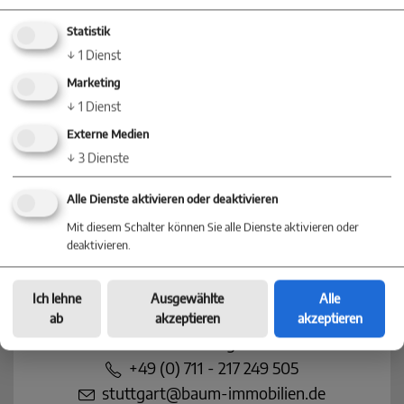
+49 (0) 7720 / 85 83 822
info@baum-immobilien.de
Statistik
↓
1
Dienst
Baum Immobilien
Marketing
Konstanz
↓
1
Dienst
Markgrafenstraße 30
Externe Medien
78467 Konstanz
↓
3
Dienste
+49 (0) 75 31 - 28 46 78 0
Alle Dienste aktivieren oder deaktivieren
konstanz@baum-immobilien.de
Mit diesem Schalter können Sie alle Dienste aktivieren oder
deaktivieren.
Baum Immobilien
Stuttgart
Ich lehne
Ausgewählte
Alle
Königstraße 35
ab
akzeptieren
akzeptieren
70173 Stuttgart
+49 (0) 711 - 217 249 505
stuttgart@baum-immobilien.de