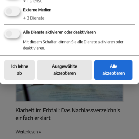
↓
1
Dienst
Externe Medien
Digitale Revolution im Immobilienmarkt: Das
↓
3
Dienste
steckt hinter Proptechs
Alle Dienste aktivieren oder deaktivieren
Weiterlesen »
Mit diesem Schalter können Sie alle Dienste aktivieren oder
deaktivieren.
Ich lehne
Ausgewählte
Alle
ab
akzeptieren
akzeptieren
Klarheit im Erbfall: Das Nachlassverzeichnis
einfach erklärt
Weiterlesen »