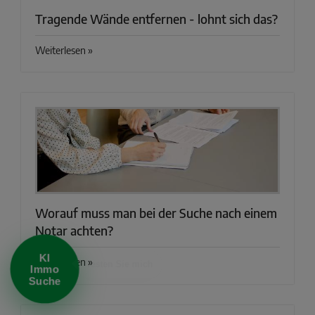
Tragende Wände entfernen - lohnt sich das?
Weiterlesen »
KI Immo Suche
Beschreiben Sie kurz, was Sie suchen.
Beispiel: Haus in Villingen kaufen Umkreis 25km
Worauf muss man bei der Suche nach einem
Notar achten?
KI
Weiterlesen »
Immo
Suche