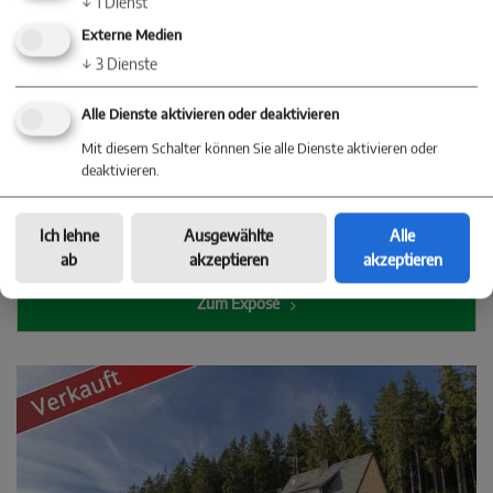
↓
1
Dienst
Eigentumswohnung mit schöner Terrasse
Externe Medien
72379 Hechingen
↓
3
Dienste
Alle Dienste aktivieren oder deaktivieren
Mit diesem Schalter können Sie alle Dienste aktivieren oder
deaktivieren.
Kaufpreis:
EUR 274.900,-
Ich lehne
Ausgewählte
Alle
3,57 % inkl. gesetzl. MwSt.
ab
akzeptieren
akzeptieren
Zum Exposé