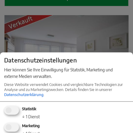
Datenschutzeinstellungen
Hier können Sie Ihre Einwilligung für Statistik, Marketing und
externe Medien verwalten.
Diese Website verwendet Cookies und vergleichbare Technologien zur
Analyse und zu Marketingzwecken. Details finden Sie in unserer
Datenschutzerklärung
.
Statistik
Bereits verkauft
↓
1
Dienst
Marketing
Top gepflegte 3,5-Zimmer-