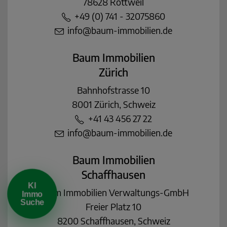
78628 Rottweil
+49 (0) 741 - 32075860
info@baum-immobilien.de
Baum Immobilien
Zürich
Bahnhofstrasse 10
KI Immo Suche
8001 Zürich, Schweiz
Beschreiben Sie kurz, was Sie suchen.
+41 43 456 27 22
Beispiel: Haus in Villingen kaufen Umkreis 25km
info@baum-immobilien.de
Baum Immobilien
Schaffhausen
KI
Baum Immobilien Verwaltungs-GmbH
Immo
Suche
Freier Platz 10
8200 Schaffhausen, Schweiz