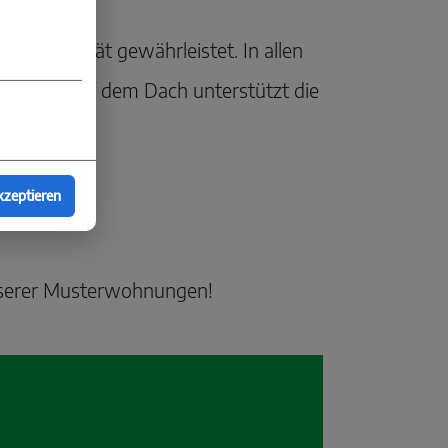
nwertgerät gewährleistet. In allen
 16 kW auf dem Dach unterstützt die
kzeptieren
en.
nserer Musterwohnungen!