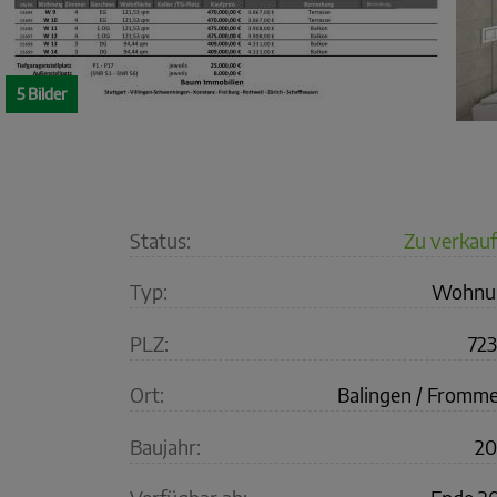
5 Bilder
Status:
Zu verkau
Typ:
Wohnu
PLZ:
72
Ort:
Balingen / Fromm
Baujahr:
20