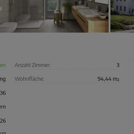
fen
Anzahl Zimmer:
3
ng
Wohnfläche:
94,44 m²
336
ern
26