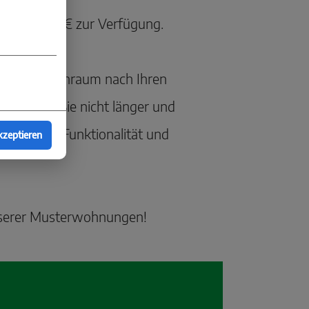
ür 8.000,00 € zur Verfügung.
e Ihren Wohnraum nach Ihren
. Zögern Sie nicht länger und
 Eleganz, Funktionalität und
kzeptieren
nserer Musterwohnungen!