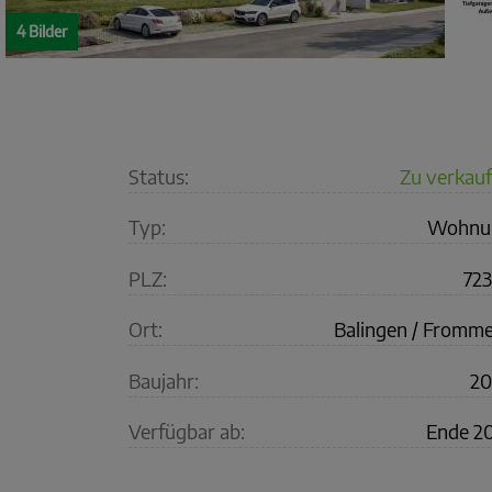
4 Bilder
Status:
Zu verkau
Typ:
Wohnu
PLZ:
72
Ort:
Balingen / Fromm
Baujahr:
20
Verfügbar ab:
Ende 2