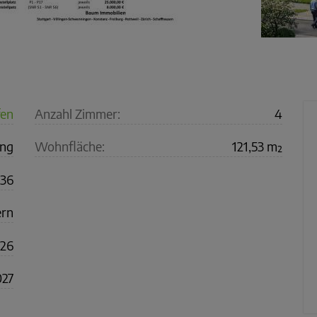
fen
Anzahl Zimmer:
4
ng
Wohnfläche:
121,53 m²
336
ern
26
027