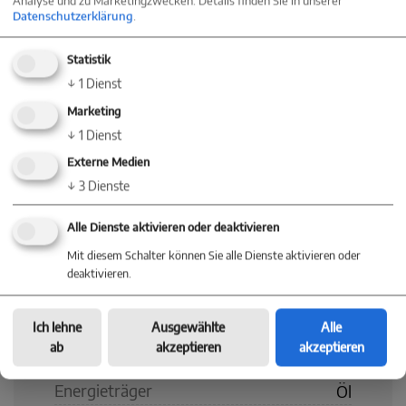
Analyse und zu Marketingzwecken. Details finden Sie in unserer
Datenschutzerklärung
.
Statistik
Energieausweis
↓
1
Dienst
Marketing
↓
1
Dienst
Art
Bedarf
Externe Medien
Ausstellungsdatum
01.06.2026
↓
3
Dienste
gültig bis
31.05.2036
Alle Dienste aktivieren oder deaktivieren
Mit diesem Schalter können Sie alle Dienste aktivieren oder
Endenergiebedarf
210.10 kWh/(m²*a)
deaktivieren.
Baujahr
1988
Ich lehne
Ausgewählte
Alle
Energieeffizienzklasse
G
ab
akzeptieren
akzeptieren
Energieträger
Öl