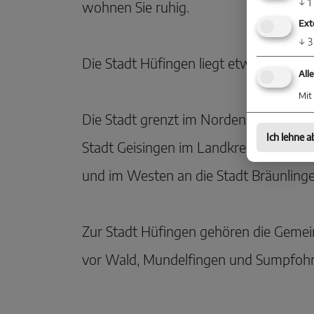
↓
1
wohnen Sie ruhig.
Ext
↓
3
Die Stadt Hüfingen liegt etwa 4 km sü
All
Mit 
Die Stadt grenzt im Norden an die Sta
Ich lehne a
Stadt Geisingen im Landkreis Tuttling
und im Westen an die Stadt Bräunlinge
Zur Stadt Hüfingen gehören die Gemei
vor Wald, Mundelfingen und Sumpfohr