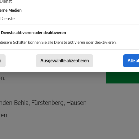
Dienst
erne Medien
Dienste
dlich von Donaueschingen.
e Dienste aktivieren oder deaktivieren
diesem Schalter können Sie alle Dienste aktivieren oder deaktivieren.
dt Donaueschingen, im Osten an die
b
Ausgewählte akzeptieren
Alle a
en, im Süden an die Stadt Blumberg
n.
nden Behla, Fürstenberg, Hausen
en.