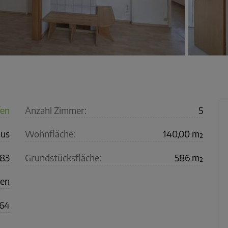
fen
Anzahl Zimmer:
5
us
Wohnfläche:
140,00 m²
183
Grundstücksfläche:
586 m²
gen
64