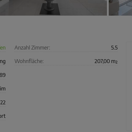
fen
Anzahl Zimmer:
5.5
ng
Wohnfläche:
207,00 m²
89
im
22
ort