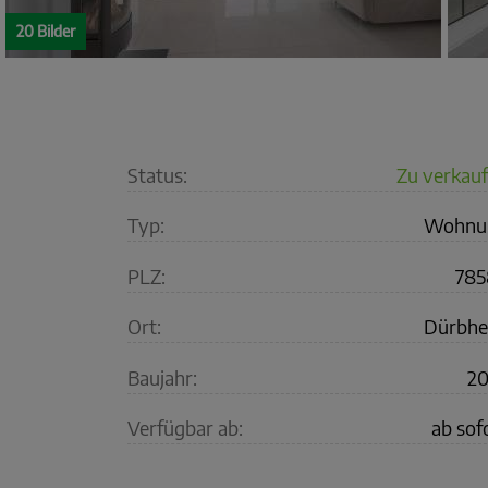
20 Bilder
Status:
Zu verkau
Typ:
Wohnu
PLZ:
785
Ort:
Dürbhe
Baujahr:
20
Verfügbar ab:
ab sof