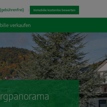
(gebührenfrei)
|
Immobilie kostenlos bewerten
ilie verkaufen
ergpanorama