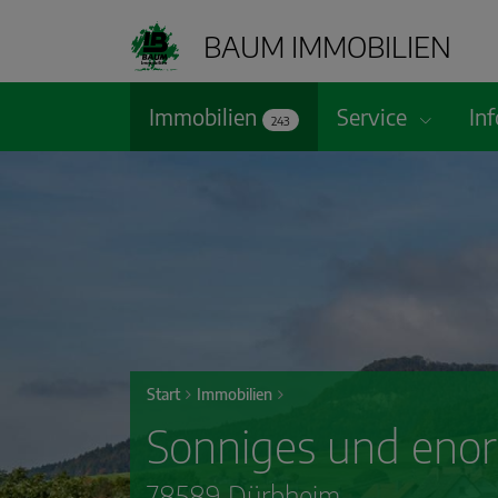
BAUM IMMOBILIEN
Immobilien
Service
In
243
Start
Immobilien
Sonniges und eno
78589 Dürbheim