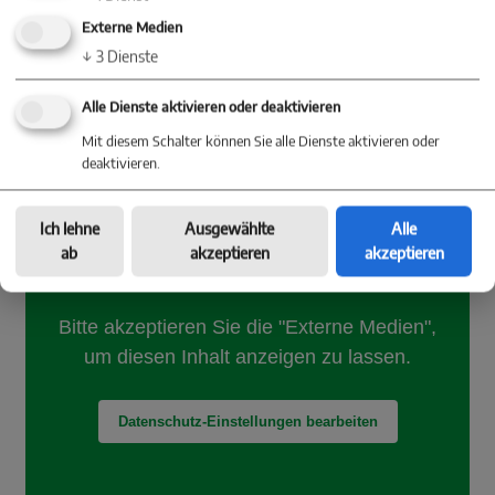
Verkehrsanbindung an der B492, mit kurzen
Externe Medien
Wegen zur A 8 und A7.
↓
3
Dienste
Alle Dienste aktivieren oder deaktivieren
Mit diesem Schalter können Sie alle Dienste aktivieren oder
deaktivieren.
Ich lehne
Ausgewählte
Alle
ab
akzeptieren
akzeptieren