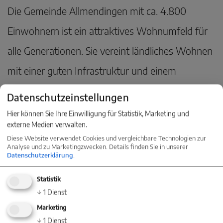
Die Gemeinde Allmendingen mit ca. 4.800
Einwohnern ist ein attraktives Wohnumfeld für
alle Generationen. Sie vereint ländliches Wohnen
mit einer guten Infrastruktur und einem
familienfreundlichen Betreuungs- und
Datenschutzeinstellungen
Bildungsangebot.
Hier können Sie Ihre Einwilligung für Statistik, Marketing und
externe Medien verwalten.
Stark aufgestellt ist die Wirtschaft in der
Diese Website verwendet Cookies und vergleichbare Technologien zur
Analyse und zu Marketingzwecken. Details finden Sie in unserer
Gemeinde. Ein ausgegliche Branchenmix und
Datenschutzerklärung
.
Standort innovativer Unternehmen zeichnen
Statistik
Allmendingen aus. Die Gewerbeansiedlungen
↓
1
Dienst
Marketing
profitieren von der ausgezeichneten
↓
1
Dienst