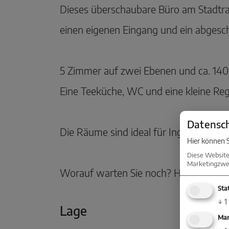
Dieses überschaubare Büro am Stadtran
einen eigenen Eingang und ein abgesch
5 Zimmer auf zwei Ebenen und ca. 140 
Eine Teeküche, WC und eine kleine Reg
Datensch
Die Räume sind ideal für Ingenieure, Arc
Hier können S
Diese Website
Marketingzwec
Worauf warten Sie noch? Hier findet b
Stat
↓
1
Lage
Mar