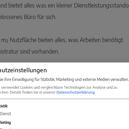
d bietet alles was ein kleiner Dienstleistungsstand
lossenes Büro für sich.
m² Nutzfläche bieten alles, was Arbeiten benötigt.
istratur sind vorhanden.
utzeinstellungen
hitekten, Dienstleister, Grafiker und viele mehr.
ie Ihre Einwilligung für Statistik, Marketing und externe Medien verwalten.
 verwendet Cookies und vergleichbare Technologien zur Analyse und zu
ken. Details finden Sie in unserer
Datenschutzerklärung
.
eginnt Arbeiten perfekt und sonnig mit optimalen V
istik
Dienst
keting