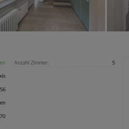
ten
Anzahl Zimmer:
5
xis
56
gen
970