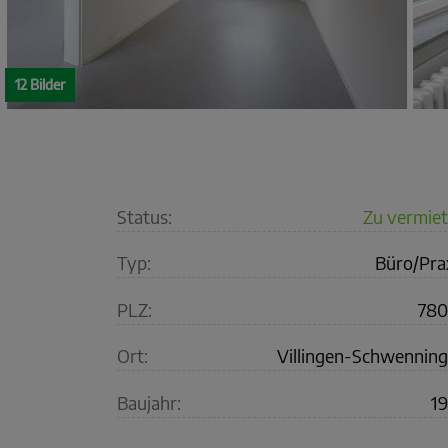
12 Bilder
Status:
Zu vermie
Typ:
Büro/Pra
PLZ:
780
Ort:
Villingen-Schwennin
Baujahr:
1