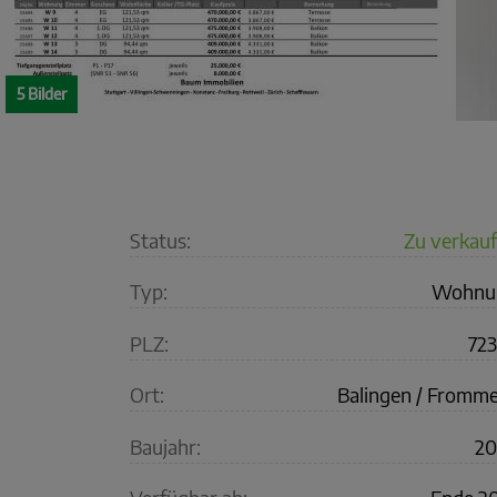
5 Bilder
Status:
Zu verkau
Typ:
Wohnu
PLZ:
72
Ort:
Balingen / Fromm
Baujahr:
20