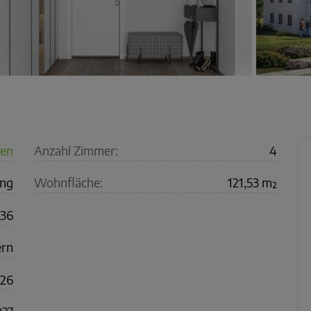
fen
Anzahl Zimmer:
4
ng
Wohnfläche:
121,53 m²
336
ern
26