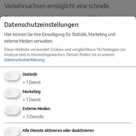
Verkehrsachsen ermöglicht eine schnelle
Erreichbarkeit der benachbarten Städte und
Datenschutzeinstellungen
Regionen. Die Umgebung lädt zudem zu
Hier können Sie Ihre Einwilligung für Statistik, Marketing und
zahlreichen Freizeitaktivitäten ein.
externe Medien verwalten.
Diese Website verwendet Cookies und vergleichbare Technologien zur
Naturliebhaber und Sportbegeisterte kommen
Analyse und zu Marketingzwecken. Details finden Sie in unserer
Datenschutzerklärung
.
hier auf ihre Kosten, sei es bei ausgedehnten
Statistik
Spaziergängen, Radtouren oder Wanderungen
↓
1
Dienst
im wunderbaren Schwarzwald.
Marketing
↓
1
Dienst
Externe Medien
Dauchingen bietet die perfekte Kombination aus
↓
3
Dienste
ruhigem Wohnen im Grünen und der Nähe zu
Alle Dienste aktivieren oder deaktivieren