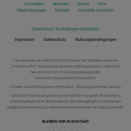
Immobilien
Aktuelles
Service
Infos
Niederlassungen
Kontakt
Immobilie verkaufen
Datenschutz-Einstellungen bearbeiten
Impressum
Datenschutz
Nutzungsbedingungen
* Sie bezahlen als Mieter/Pächter/Käufer bei Objekten mit einer
„Provisionsfrei“-Kennzeichnung keine Maklerprovision. Unberührt
hiervon sind evtl. Provisionszahlungen des
Vermieters/Verpächters/Verkäufers
Irrtümer und Fehlangaben vorbehalten. Alle Angaben ohne Gewähr.
Sämtliche Flächenangaben sind mit größter Sorgfalt recherchiert,
erheben jedoch nicht den Anspruch auf Alleingültigkeit und werden
lediglich unverbindlich zu Informationszwecken zur Verfügung gestellt.
KI Immo Suche
BLEIBEN WIR IN KONTAKT:
Beschreiben Sie kurz, was Sie suchen.
Beispiel: Haus in Villingen kaufen Umkreis 25km