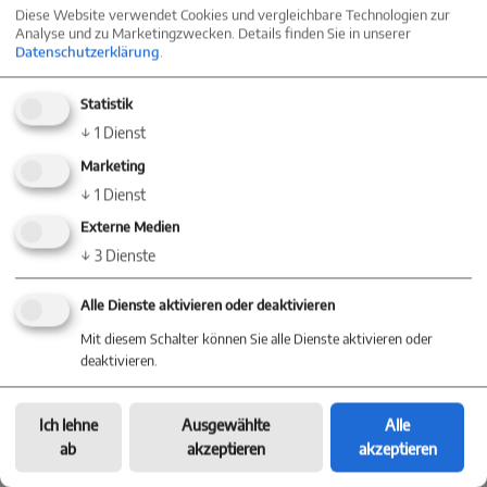
Diese Website verwendet Cookies und vergleichbare Technologien zur
Die umliegende Natur mit ihren zahlreichen
Analyse und zu Marketingzwecken. Details finden Sie in unserer
Datenschutzerklärung
.
Wander- und Radwegen lädt zu ausgedehnten
Statistik
Entdeckungstouren ein. Die Lage in Frommern
↓
1
Dienst
vereint das Beste aus städtischem Komfort und
Marketing
↓
1
Dienst
ländlicher Gelassenheit – ein perfekter Ort, um
Externe Medien
sich zu Hause zu fühlen.
↓
3
Dienste
Alle Dienste aktivieren oder deaktivieren
Mit diesem Schalter können Sie alle Dienste aktivieren oder
deaktivieren.
Ich lehne
Ausgewählte
Alle
ab
akzeptieren
akzeptieren