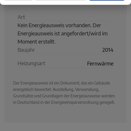
Art
Kein Energieausweis vorhanden. Der
Energieausweis ist angefordert/wird im
Moment erstellt.
Baujahr
2014
Heizungsart
Fernwärme
Der Energieausweis ist ein Dokument, das ein Gebäude
energetisch bewertet. Ausstellung, Verwendung,
Grundsätze und Grundlagen der Energieausweise werden
in Deutschland in der Energieeinsparverordnung geregelt.