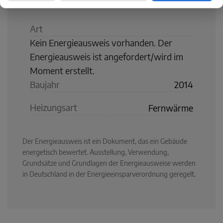
Art
Kein Energieausweis vorhanden. Der
Energieausweis ist angefordert/wird im
Moment erstellt.
Baujahr
2014
Heizungsart
Fernwärme
Der Energieausweis ist ein Dokument, das ein Gebäude
energetisch bewertet. Ausstellung, Verwendung,
Grundsätze und Grundlagen der Energieausweise werden
in Deutschland in der Energieeinsparverordnung geregelt.