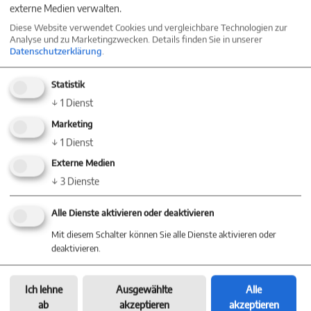
externe Medien verwalten.
unmittelbarer Nähe, Rothausbahn (4er Sessellift)
Diese Website verwendet Cookies und vergleichbare Technologien zur
Analyse und zu Marketingzwecken. Details finden Sie in unserer
fußläufig in 250 m Entfernung.
Datenschutzerklärung
.
Statistik
Große Teile des Stadtgebietes von Todtnau sind
↓
1
Dienst
Marketing
von den beiden größten Naturschutzgebieten
↓
1
Dienst
Baden-Württembergs eingenommen, dem
Externe Medien
↓
3
Dienste
Natur- und Landschaftsschutzgebiet Feldberg
und dem Gletscherkessel Präg.
Alle Dienste aktivieren oder deaktivieren
Mit diesem Schalter können Sie alle Dienste aktivieren oder
deaktivieren.
Die 450 Meter lange Hängebrücke
Ich lehne
Ausgewählte
Alle
„Blackforestline“ wurde im Mai 2023 eröffnet.
ab
akzeptieren
akzeptieren