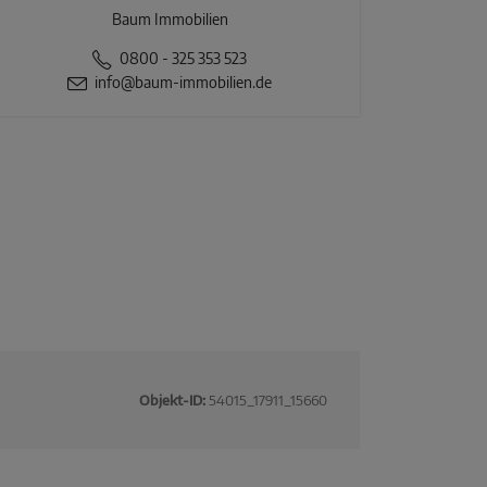
Baum Immobilien
0800 - 325 353 523
info@baum-immobilien.de
Objekt-ID:
54015_17911_15660