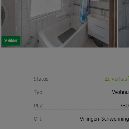
9 Bilder
Status:
Zu verkau
Typ:
Wohnu
PLZ:
780
Ort:
Villingen-Schwennin