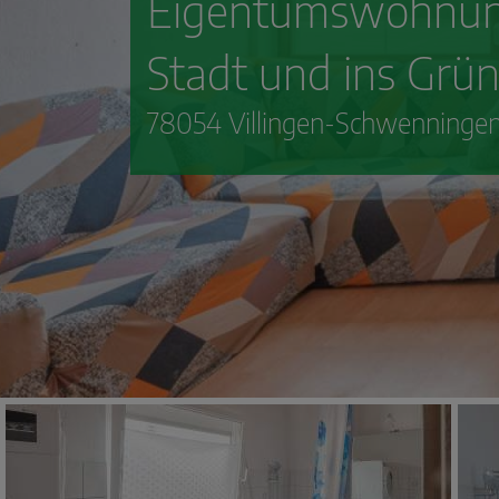
Eigentumswohnung
Stadt und ins Grü
78054 Villingen-Schwenninge