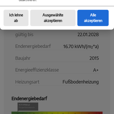
Art
Bedarf
Ich lehne
Ausgewählte
Alle
ab
akzeptieren
akzeptieren
Ausstellungsdatum
23.01.2018
gültig bis
22.01.2028
Endenergiebedarf
16.70 kWh/(m²*a)
Baujahr
2015
Energieeffizienzklasse
A+
Heizungsart
Fußbodenheizung
Endenergiebedarf