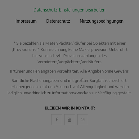
Datenschutz-Einstellungen bearbeiten
Impressum
Datenschutz
Nutzungsbedingungen
* Sie bezahlen als Mieter/Pächter/Käufer bei Objekten mit einer
„Provisionsfrei“-Kennzeichnung keine Maklerprovision. Unberührt
hiervon sind evtl. Provisionszahlungen des
Vermieters/Verpächters/Verkäufers
Irrtümer und Fehlangaben vorbehalten. Alle Angaben ohne Gewähr.
Sämtliche Flächenangaben sind mit größter Sorgfalt recherchiert,
erheben jedoch nicht den Anspruch auf Alleingültigkeit und werden
lediglich unverbindlich zu Informationszwecken zur Verfügung gestellt.
KI Immo Suche
BLEIBEN WIR IN KONTAKT:
Beschreiben Sie kurz, was Sie suchen.
Beispiel: Haus in Villingen kaufen Umkreis 25km