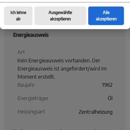
Ich lehne
Ausgewählte
Alle
ab
akzeptieren
akzeptieren
Energieausweis
Art
Kein Energieausweis vorhanden. Der
Energieausweis ist angefordert/wird im
Moment erstellt.
Baujahr
1962
Energieträger
Öl
Heizungsart
Zentralheizung