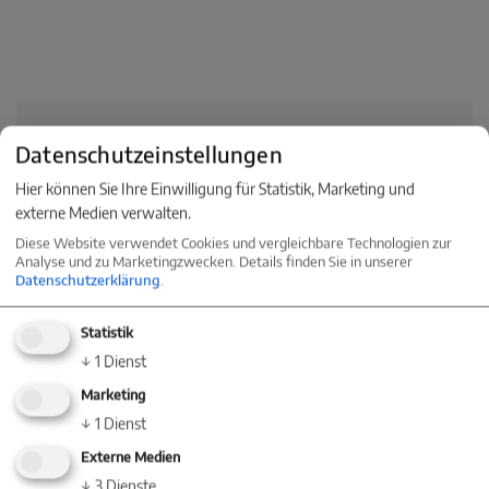
Energieausweis
Datenschutzeinstellungen
Hier können Sie Ihre Einwilligung für Statistik, Marketing und
Art
Verbrauch
externe Medien verwalten.
Diese Website verwendet Cookies und vergleichbare Technologien zur
Ausstellungsdatum
31.08.2018
Analyse und zu Marketingzwecken. Details finden Sie in unserer
Datenschutzerklärung
.
gültig bis
30.08.2028
Statistik
Endenergieverbrauch
83.00 kWh/(m²*a)
↓
1
Dienst
Marketing
Baujahr
1920
↓
1
Dienst
Energieeffizienzklasse
C
Externe Medien
↓
3
Dienste