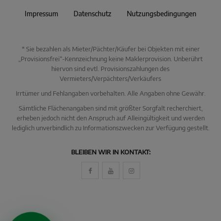
Impressum
Datenschutz
Nutzungsbedingungen
* Sie bezahlen als Mieter/Pächter/Käufer bei Objekten mit einer
„Provisionsfrei“-Kennzeichnung keine Maklerprovision. Unberührt
hiervon sind evtl. Provisionszahlungen des
Vermieters/Verpächters/Verkäufers
Irrtümer und Fehlangaben vorbehalten. Alle Angaben ohne Gewähr.
Sämtliche Flächenangaben sind mit größter Sorgfalt recherchiert,
erheben jedoch nicht den Anspruch auf Alleingültigkeit und werden
lediglich unverbindlich zu Informationszwecken zur Verfügung gestellt.
KI Immo Suche
BLEIBEN WIR IN KONTAKT:
Beschreiben Sie kurz, was Sie suchen.
Beispiel: Haus in Villingen kaufen Umkreis 25km