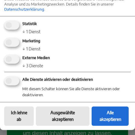
Schwenningen eine bevorzugte Wahl für
Analyse und zu Marketingzwecken. Details finden Sie in unserer
Datenschutzerklärung
.
Unternehmen, die in Baden-Württemberg Fuß
Statistik
fassen möchten. Diese Lage bietet die ideale
↓
1
Dienst
Basis für Ihren Geschäftserfolg in den Bereichen
Marketing
↓
1
Dienst
Industrie und Logistik.
Externe Medien
↓
3
Dienste
Alle Dienste aktivieren oder deaktivieren
Mit diesem Schalter können Sie alle Dienste aktivieren oder
deaktivieren.
Ich lehne
Ausgewählte
Alle
ab
akzeptieren
akzeptieren