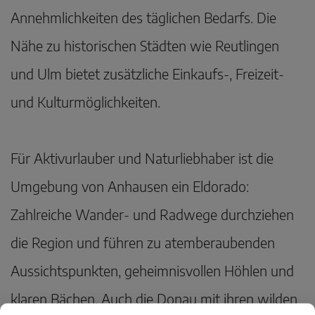
Annehmlichkeiten des täglichen Bedarfs. Die
Nähe zu historischen Städten wie Reutlingen
und Ulm bietet zusätzliche Einkaufs-, Freizeit-
und Kulturmöglichkeiten.
Für Aktivurlauber und Naturliebhaber ist die
Umgebung von Anhausen ein Eldorado:
Zahlreiche Wander- und Radwege durchziehen
die Region und führen zu atemberaubenden
Aussichtspunkten, geheimnisvollen Höhlen und
klaren Bächen. Auch die Donau mit ihren wilden