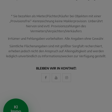
* Sie bezahlen als Mieter/Pächter/Käufer bei Objekten mit einer
„Provisionsfrei“-Kennzeichnung keine Maklerprovision. Unberührt
hiervon sind evtl. Provisionszahlungen des
Vermieters/Verpächters/Verkäufers
Irrtümer und Fehlangaben vorbehalten. Alle Angaben ohne Gewähr.
Sämtliche Flächenangaben sind mit größter Sorgfalt recherchiert,
erheben jedoch nicht den Anspruch auf Alleingültigkeit und werden
lediglich unverbindlich zu Informationszwecken zur Verfügung gestellt.
KI Immo Suche
BLEIBEN WIR IN KONTAKT:
Beschreiben Sie kurz, was Sie suchen.
Beispiel: Haus in Villingen kaufen Umkreis 25km
KI
Immo