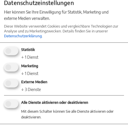
Datenschutzeinstellungen
Schluchten und sanften Fluten ist nur einen
Hier können Sie Ihre Einwilligung für Statistik, Marketing und
Katzensprung entfernt.
externe Medien verwalten.
Diese Website verwendet Cookies und vergleichbare Technologien zur
Analyse und zu Marketingzwecken. Details finden Sie in unserer
Datenschutzerklärung
.
Die verkehrstechnische Anbindung an die nahe
gelegenen Autobahnen und das regionale
Statistik
↓
1
Dienst
Verkehrsnetz ist gut und schnell. Gleichzeitig
Marketing
bietet die ländliche Lage ein hohes Maß an Ruhe
↓
1
Dienst
Externe Medien
und Erholung.
↓
3
Dienste
Alle Dienste aktivieren oder deaktivieren
Alles in allem bietet dieser Hof in Hayingen-
Mit diesem Schalter können Sie alle Dienste aktivieren oder
deaktivieren.
Anhausen eine außergewöhnliche