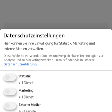
Energieausweis
Datenschutzeinstellungen
Hier können Sie Ihre Einwilligung für Statistik, Marketing und
Art
Verbrauch
externe Medien verwalten.
Diese Website verwendet Cookies und vergleichbare Technologien zur
Ausstellungsdatum
31.08.2018
Analyse und zu Marketingzwecken. Details finden Sie in unserer
Datenschutzerklärung
.
gültig bis
30.08.2028
Statistik
Endenergieverbrauch
83.00 kWh/(m²*a)
↓
1
Dienst
Marketing
Baujahr
1920
↓
1
Dienst
Energieeffizienzklasse
C
Externe Medien
↓
3
Dienste