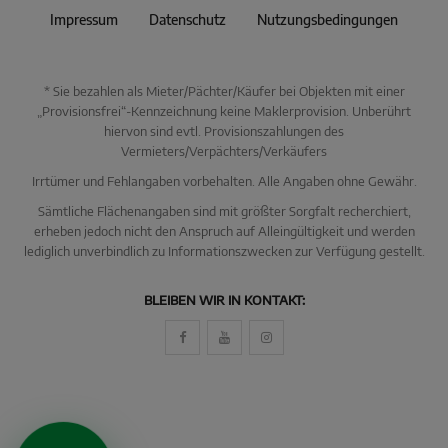
Impressum
Datenschutz
Nutzungsbedingungen
* Sie bezahlen als Mieter/Pächter/Käufer bei Objekten mit einer
„Provisionsfrei“-Kennzeichnung keine Maklerprovision. Unberührt
hiervon sind evtl. Provisionszahlungen des
Vermieters/Verpächters/Verkäufers
Irrtümer und Fehlangaben vorbehalten. Alle Angaben ohne Gewähr.
Sämtliche Flächenangaben sind mit größter Sorgfalt recherchiert,
erheben jedoch nicht den Anspruch auf Alleingültigkeit und werden
lediglich unverbindlich zu Informationszwecken zur Verfügung gestellt.
KI Immo Suche
BLEIBEN WIR IN KONTAKT:
Beschreiben Sie kurz, was Sie suchen.
Beispiel: Haus in Villingen kaufen Umkreis 25km