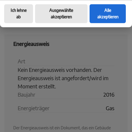
Ich lehne
Ausgewählte
Alle
ab
akzeptieren
akzeptieren
Energieausweis
Art
Kein Energieausweis vorhanden. Der
Energieausweis ist angefordert/wird im
Moment erstellt.
Baujahr
2016
Energieträger
Gas
Der Energieausweis ist ein Dokument, das ein Gebäude