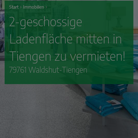
Start
Immobilien
2-geschossige
Ladenfläche mitten in
Tiengen zu vermieten!
79761 Waldshut-Tiengen