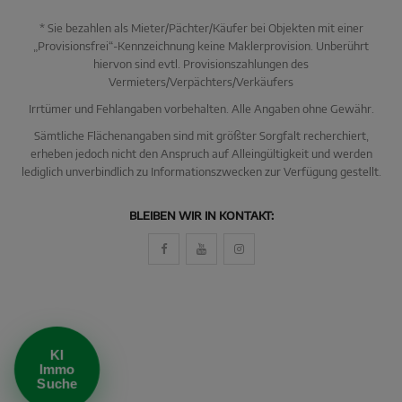
* Sie bezahlen als Mieter/Pächter/Käufer bei Objekten mit einer
„Provisionsfrei“-Kennzeichnung keine Maklerprovision. Unberührt
hiervon sind evtl. Provisionszahlungen des
Vermieters/Verpächters/Verkäufers
Irrtümer und Fehlangaben vorbehalten. Alle Angaben ohne Gewähr.
Sämtliche Flächenangaben sind mit größter Sorgfalt recherchiert,
erheben jedoch nicht den Anspruch auf Alleingültigkeit und werden
lediglich unverbindlich zu Informationszwecken zur Verfügung gestellt.
KI Immo Suche
BLEIBEN WIR IN KONTAKT:
Beschreiben Sie kurz, was Sie suchen.
Beispiel: Haus in Villingen kaufen Umkreis 25km
KI
Immo
Suche