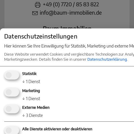
+49 (0) 7720 / 85 83 822
info@baum-immobilien.de
Baum Immobilien
Datenschutzeinstellungen
Konstanz
Hier können Sie Ihre Einwilligung für Statistik, Marketing und externe M
Markgrafenstraße 30
Diese Website verwendet Cookies und vergleichbare Technologien zur Anal
78467 Konstanz
Marketingzwecken. Details finden Sie in unserer
Datenschutzerklärung
.
+49 (0) 75 31 - 28 46 78 0
konstanz@baum-immobilien.de
Statistik
↓
1
Dienst
Baum Immobilien
Marketing
Stuttgart
↓
1
Dienst
Königstraße 35
Externe Medien
↓
3
Dienste
70173 Stuttgart
+49 (0) 711 - 217 249 505
Alle Dienste aktivieren oder deaktivieren
stuttgart@baum-immobilien.de