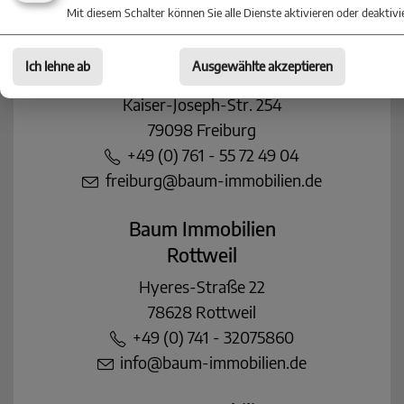
Mit diesem Schalter können Sie alle Dienste aktivieren oder deaktivi
Baum Immobilien
Ich lehne ab
Ausgewählte akzeptieren
Freiburg
Kaiser-Joseph-Str. 254
79098 Freiburg
+49 (0) 761 - 55 72 49 04
freiburg@baum-immobilien.de
Baum Immobilien
Rottweil
Hyeres-Straße 22
78628 Rottweil
+49 (0) 741 - 32075860
info@baum-immobilien.de