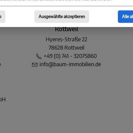
b
Ausgewählte akzeptieren
Alle a
Baum Immobilien
Rottweil
Hyeres-Straße 22
78628 Rottweil
+49 (0) 741 - 32075860
e
info@baum-immobilien.de
mbH