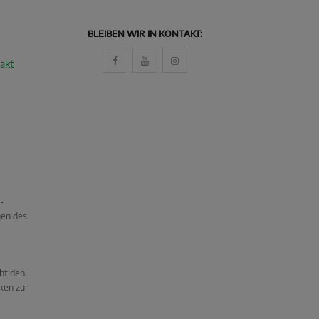
BLEIBEN WIR IN KONTAKT:
akt
-
gen des
cht den
ken zur