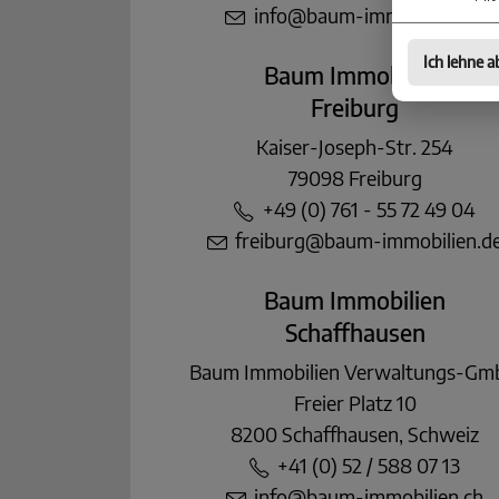
info@baum-immobilien.de
Ich lehne a
Baum Immobilien
Freiburg
Kaiser-Joseph-Str. 254
79098 Freiburg
+49 (0) 761 - 55 72 49 04
freiburg@baum-immobilien.d
Baum Immobilien
Schaffhausen
Baum Immobilien Verwaltungs-G
Freier Platz 10
8200 Schaffhausen, Schweiz
+41 (0) 52 / 588 07 13
info@baum-immobilien.ch