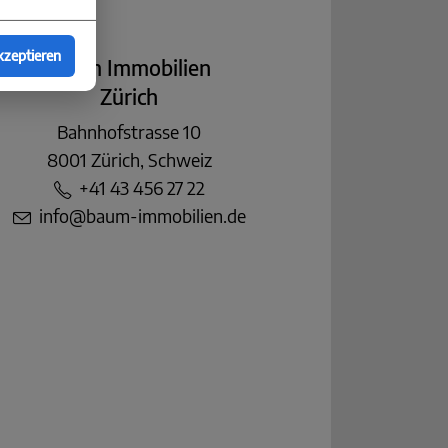
kzeptieren
Baum Immobilien
Zürich
Bahnhofstrasse 10
8001 Zürich, Schweiz
+41 43 456 27 22
info@baum-immobilien.de