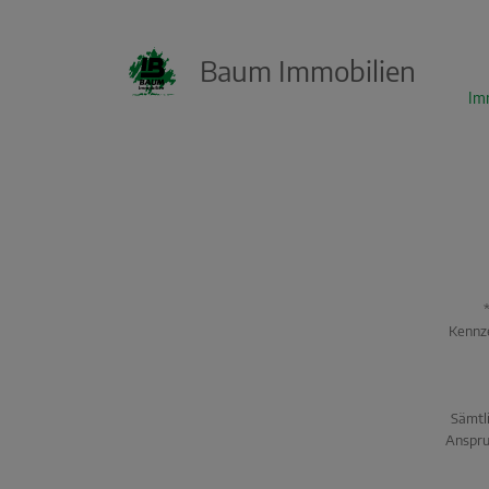
Baum Immobilien
KI Immo Suche
Im
Beschreiben Sie kurz, was Sie suchen.
Beispiel: Haus in Villingen kaufen Umkreis
25km
Kennze
Sämtli
Anspru