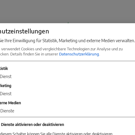
utzeinstellungen
KONTAKT
ie Ihre Einwilligung für Statistik, Marketing und externe Medien verwalten.
 verwendet Cookies und vergleichbare Technologien zur Analyse und zu
Sie jetzt Kontakt mit einer Niederlassung in Ihrer 
ken. Details finden Sie in unserer
Datenschutzerklärung
.
istik
Dienst
Baum Immobilien
keting
Konstanz
Dienst
erne Medien
Markgrafenstraße 30
Dienste
78467 Konstanz
+49 (0) 75 31 - 28 46 78 0
e Dienste aktivieren oder deaktivieren
konstanz@baum-immobilien.de
diesem Schalter können Sie alle Dienste aktivieren oder deaktivieren.