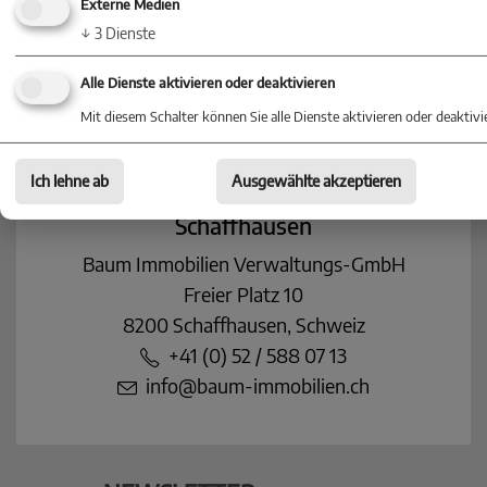
Zürich
Externe Medien
↓
3
Dienste
Bahnhofstrasse 10
8001 Zürich, Schweiz
Alle Dienste aktivieren oder deaktivieren
+41 43 456 27 22
Mit diesem Schalter können Sie alle Dienste aktivieren oder deaktivi
info@baum-immobilien.de
Ich lehne ab
Ausgewählte akzeptieren
Baum Immobilien
Schaffhausen
Baum Immobilien Verwaltungs-GmbH
Freier Platz 10
8200 Schaffhausen, Schweiz
+41 (0) 52 / 588 07 13
info@baum-immobilien.ch