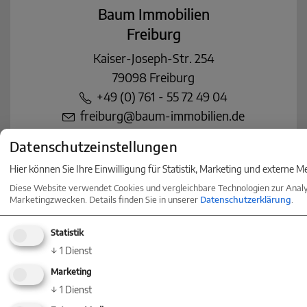
Baum Immobilien
Freiburg
Kaiser-Joseph-Str. 254
79098 Freiburg
+49 (0) 761 - 55 72 49 04
freiburg@baum-immobilien.de
Datenschutzeinstellungen
Baum Immobilien
Hier können Sie Ihre Einwilligung für Statistik, Marketing und externe M
Rottweil
Diese Website verwendet Cookies und vergleichbare Technologien zur Anal
Hyeres-Straße 22
Marketingzwecken. Details finden Sie in unserer
Datenschutzerklärung
.
78628 Rottweil
Statistik
+49 (0) 741 - 32075860
↓
1
Dienst
info@baum-immobilien.de
Marketing
Baum Immobilien
↓
1
Dienst