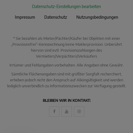
Datenschutz-Einstellungen bearbeiten
Impressum
Datenschutz
Nutzungsbedingungen
* Sie bezahlen als Mieter/Pächter/Käufer bei Objekten mit einer
„Provisionsfrei“-Kennzeichnung keine Maklerprovision. Unberührt
hiervon sind evtl. Provisionszahlungen des
Vermieters/Verpächters/Verkäufers
Irrtümer und Fehlangaben vorbehalten. Alle Angaben ohne Gewähr.
Sämtliche Flächenangaben sind mit größter Sorgfalt recherchiert,
erheben jedoch nicht den Anspruch auf Alleingültigkeit und werden
lediglich unverbindlich zu Informationszwecken zur Verfügung gestellt.
KI Immo Suche
BLEIBEN WIR IN KONTAKT:
Beschreiben Sie kurz, was Sie suchen.
Beispiel: Haus in Villingen kaufen Umkreis 25km