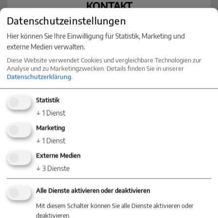
KONTAKT
Datenschutzeinstellungen
Nehmen Sie jetzt Kontakt mit einer
Hier können Sie Ihre Einwilligung für Statistik, Marketing und
Niederlassung in Ihrer Nähe auf
externe Medien verwalten.
Diese Website verwendet Cookies und vergleichbare Technologien zur
Analyse und zu Marketingzwecken. Details finden Sie in unserer
Datenschutzerklärung
.
Baum Immobilien
Statistik
Villingen-Schwenningen
↓
1
Dienst
Villinger Straße 91
Marketing
78054 Villingen-Schwenningen
↓
1
Dienst
+49 (0) 77 20 - 85 83 90
Externe Medien
+49 (0) 7720 / 85 83 822
↓
3
Dienste
info@baum-immobilien.de
Alle Dienste aktivieren oder deaktivieren
Mit diesem Schalter können Sie alle Dienste aktivieren oder
Baum Immobilien
deaktivieren.